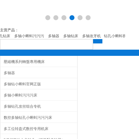
主营产品：
床
多轴小蝌蚪污污污
多轴器
多轴钻床
多轴攻牙机
钻孔小蝌蚪视频在线观看免
壓縮機系列轉盤專用機床
多轴器
多轴钻小蝌蚪官网正版
多轴小蝌蚪污污污床
多轴钻孔攻丝组合专机
数控多轴钻孔小蝌蚪污污污床
多工位转盘式数控专用机床