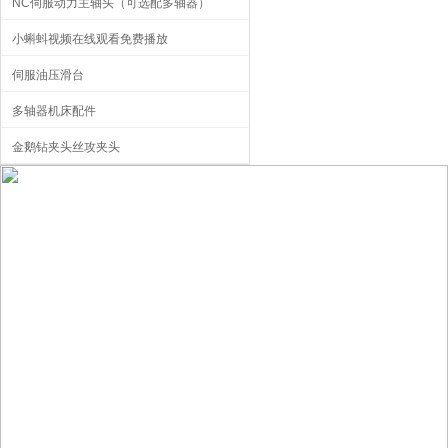
NC伺服动力主轴头（可选配多轴器）
小蝌蚪视频在线观看免费播放
伺服油压滑台
多轴器机床配件
金鹅钻夹头丝攻夹头