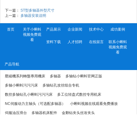
下一篇：
ST型多轴器外型尺寸
上一篇：
多轴器安装说明
首页
关于小蝌蚪
产品展示
企业新闻
技术中心
成功案例
视频免费观
看
资料下载
人才招聘
在线留言
联系小蝌蚪
视频免费观
看
产品导航
壓縮機系列轉盤專用機床
多轴器
多轴钻小蝌蚪官网正版
多轴小蝌蚪污污污床
多轴钻孔攻丝组合专机
数控多轴钻孔小蝌蚪污污污床
多工位转盘式数控专用机床
NC伺服动力主轴头（可选配多轴器）
小蝌蚪视频在线观看免费播放
伺服油压滑台
多轴器机床配件
金鹅钻夹头丝攻夹头
技术参数
多轴器配合机床提供尺寸