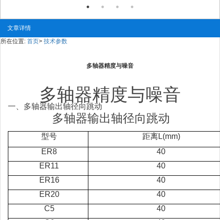
文章详情
所在位置:
首页
>
技术参数
多轴器精度与噪音
多轴器
精度与噪音
一、多轴器输出轴径向跳动
多轴器输出轴径向跳动
型号
距离L(mm)
ER8
40
ER11
40
ER16
40
ER20
40
C5
40