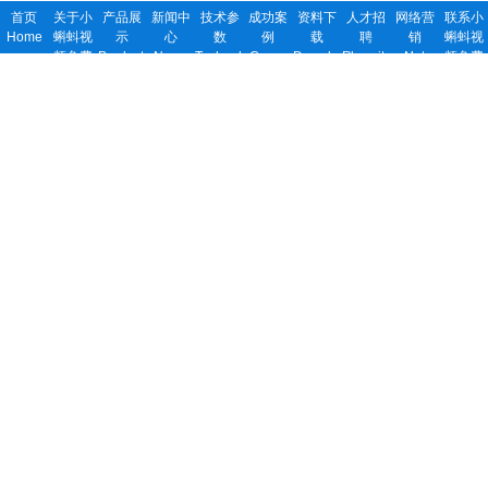
首页
关于小
产品展
新闻中
技术参
成功案
资料下
人才招
网络营
联系小
Home
蝌蚪视
示
心
数
例
载
聘
销
蝌蚪视
频免费
Products
News
Technology
Cases
Download
Recruitment
Net
频免费
观看
work
观看
About
Contact
us
us